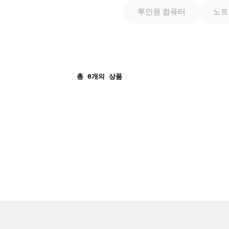
투인원 컴퓨터
노트
총
0
개의 상품