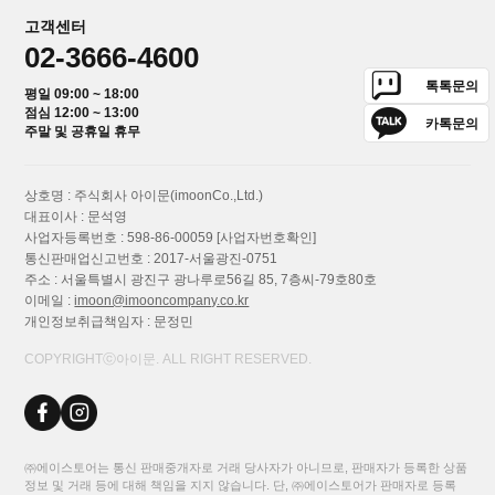
고객센터
02-3666-4600
톡톡문의
평일 09:00 ~ 18:00
점심 12:00 ~ 13:00
카톡문의
주말 및 공휴일 휴무
상호명 : 주식회사 아이문(imoonCo.,Ltd.)
대표이사 : 문석영
사업자등록번호 : 598-86-00059
[사업자번호확인]
통신판매업신고번호 : 2017-서울광진-0751
주소 : 서울특별시 광진구 광나루로56길 85, 7층씨-79호80호
이메일 :
imoon@imooncompany.co.kr
개인정보취급책임자 : 문정민
COPYRIGHTⓒ아이문. ALL RIGHT RESERVED.
㈜에이스토어는 통신 판매중개자로 거래 당사자가 아니므로, 판매자가 등록한 상품
정보 및 거래 등에 대해 책임을 지지 않습니다. 단, ㈜에이스토어가 판매자로 등록